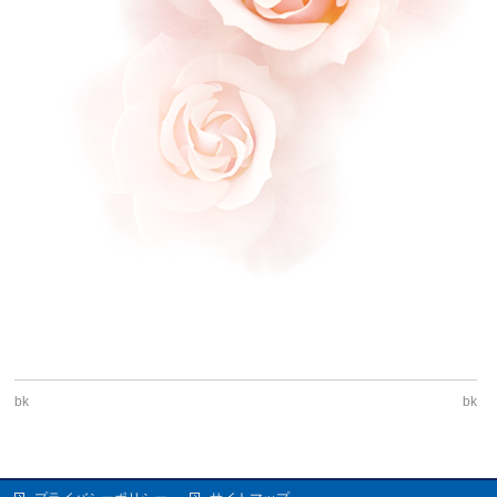
bk
bk