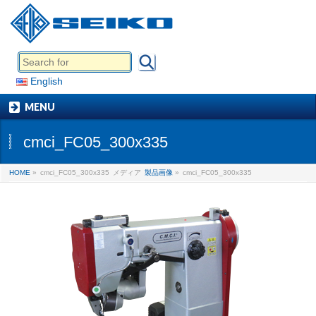
English
MENU
cmci_FC05_300x335
HOME
»
cmci_FC05_300x335
メディア
製品画像
»
cmci_FC05_300x335