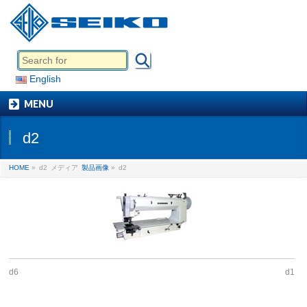
English
MENU
d2
HOME
»
d2
メディア
製品画像
»
d2
d6
d1