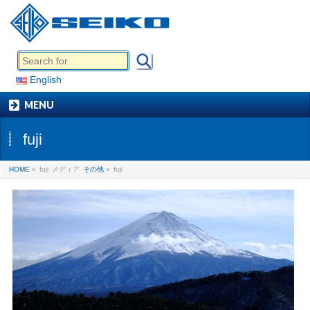
English
MENU
fuji
HOME
»
fuji
メディア
その他
»
fuji