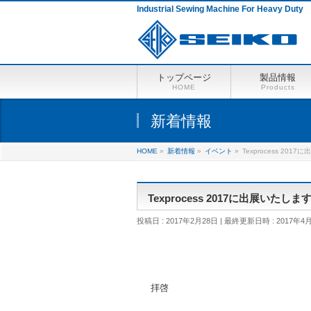
Industrial Sewing Machine For Heavy Duty
トップページ
製品情報
HOME
Products
新着情報
HOME
»
新着情報
»
イベント
»
Texprocess 201
Texprocess 2017に出展いたしま
投稿日 : 2017年2月28日
最終更新日時 : 2017年4
拝啓