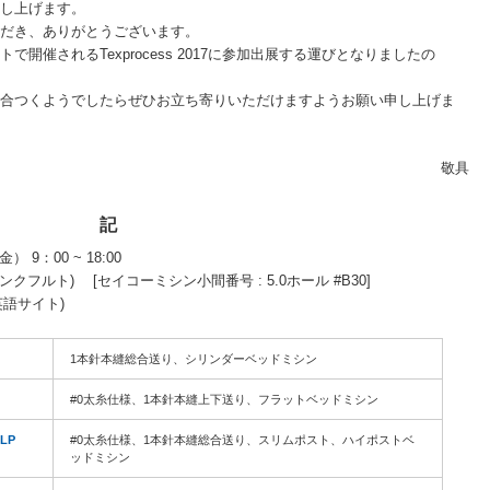
し上げます。
だき、ありがとうございます。
開催されるTexprocess 2017に参加出展する運びとなりましたの
合つくようでしたらぜひお立ち寄りいただけますようお願い申し上げま
敬具
記
） 9：00 ~ 18:00
イツ,フランクフルト) [セイコーミシン小間番号 : 5.0ホール #B30]
英語サイト)
）
1本針本縫総合送り、シリンダーベッドミシン
#0太糸仕様、1本針本縫上下送り、フラットベッドミシン
-LP
#0太糸仕様、1本針本縫総合送り、スリムポスト、ハイポストベ
ッドミシン