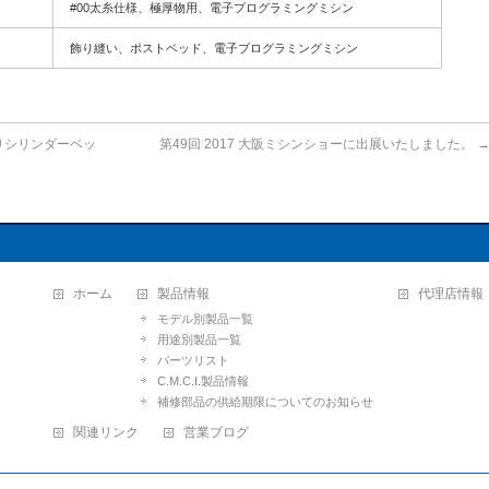
#00太糸仕様、極厚物用、電子プログラミングミシン
飾り縫い、ポストベッド、電子プログラミングミシン
りシリンダーベッ
第49回 2017 大阪ミシンショーに出展いたしました。
ホーム
製品情報
代理店情報
モデル別製品一覧
用途別製品一覧
パーツリスト
C.M.C.I.製品情報
補修部品の供給期限についてのお知らせ
関連リンク
営業ブログ