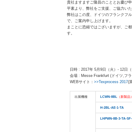
貴社ますますご隆昌のこととお慶び申
平素より、弊社をご支援、ご協力いた
弊社はこの度、ドイツのフランクフルトで
で、ご案内申し上げます。
まことに恐縮ではございますが、ご都
す。
日時 : 2017年 5月9日（火）- 12日（金
会場 : Messe Frankfurt (ド
WEBサイト：
>>Texprocess 2017
(
出展機種
LCWN-8BL
（新製品
H-2BL-AE-1-TA
LHPWN-8B-3-TA-SF