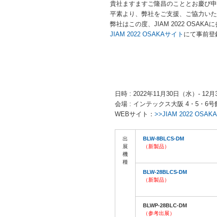
貴社ますますご隆昌のこととお慶び申
平素より、弊社をご支援、ご協力いた
弊社はこの度、JIAM 2022 OS
JIAM 2022 OSAKAサイト
にて事前登
日時 : 2022年11月30日（水）- 12月3
会場 : インテックス大阪 4・5・6号館
WEBサイト：
>>JIAM 2022 OSAKA
出
BLW-8BLCS-DM
展
（新製品）
機
種
BLW-28BLCS-DM
（新製品）
BLWP-28BLC-DM
（参考出展）