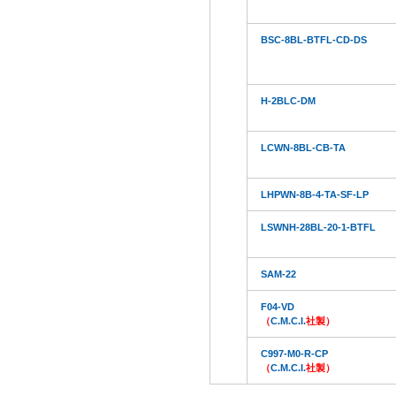
BSC-8BL-BTFL-CD-DS
H-2BLC-DM
LCWN-8BL-CB-TA
LHPWN-8B-4-TA-SF-LP
LSWNH-28BL-20-1-BTFL
SAM-22
F04-VD
（
C.M.C.I.
社製）
C997-M0-R-CP
（
C.M.C.I.
社製）