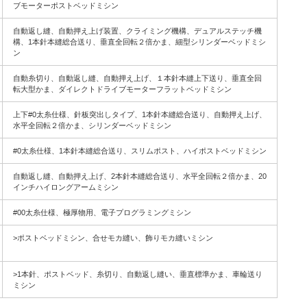
ブモーターポストベッドミシン
自動返し縫、自動押え上げ装置、クライミング機構、デュアルステッチ機
構、1本針本縫総合送り、垂直全回転２倍かま、細型シリンダーベッドミシ
ン
自動糸切り、自動返し縫、自動押え上げ、１本針本縫上下送り、垂直全回
転大型かま、ダイレクトドライブモーターフラットベッドミシン
上下#0太糸仕様、針板突出しタイプ、1本針本縫総合送り、自動押え上げ、
水平全回転２倍かま、シリンダーベッドミシン
#0太糸仕様、1本針本縫総合送り、スリムポスト、ハイポストベッドミシン
自動返し縫、自動押え上げ、2本針本縫総合送り、水平全回転２倍かま、20
インチハイロングアームミシン
#00太糸仕様、極厚物用、電子プログラミングミシン
>ポストベッドミシン、合せモカ縫い、飾りモカ縫いミシン
>1本針、ポストベッド、糸切り、自動返し縫い、垂直標準かま、車輪送り
ミシン