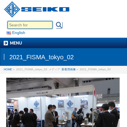
English
MENU
2021_FISMA_tokyo_02
HOME
»
2021_FISMA_tokyo_02
メディア
新着用画像
»
2021_FISMA_tokyo_02