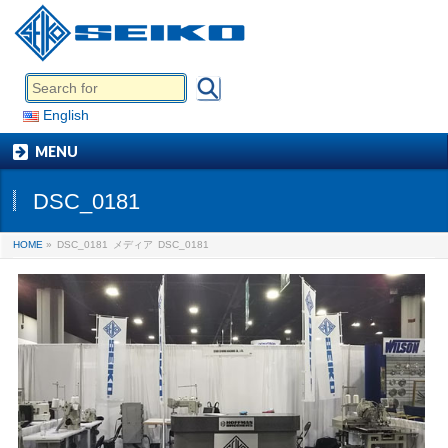
English
MENU
DSC_0181
HOME
»
DSC_0181
メディア
DSC_0181