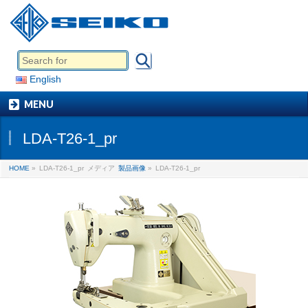
English
MENU
LDA-T26-1_pr
HOME
»
LDA-T26-1_pr
メディア
製品画像
»
LDA-T26-1_pr