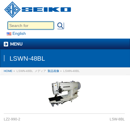
English
MENU
LSWN-48BL
HOME
»
LSWN-48BL
メディア
製品画像
»
LSWN-48BL
LZ2-990-2
LSW-8BL