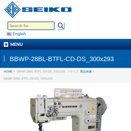
English
MENU
BBWP-28BL-BTFL-CD-DS_300x293
HOME
»
BBWP-28BL-BTFL-CD-DS_300x293
メディア
製品画像
»
BBWP-28BL-BTFL-CD-DS_300x293