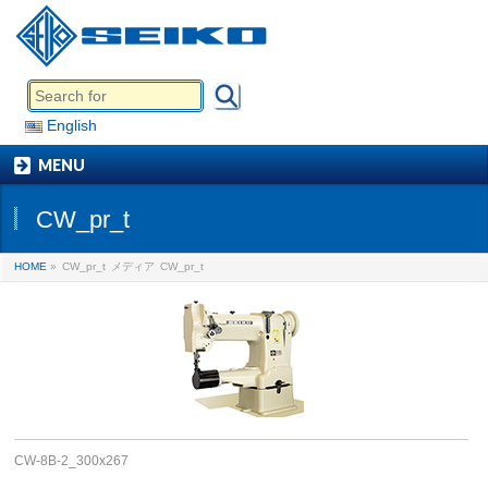
English
MENU
CW_pr_t
HOME
»
CW_pr_t
メディア
CW_pr_t
CW-8B-2_300x267