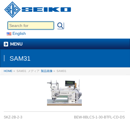
English
MENU
SAM31
HOME
»
SAM31
メディア
製品画像
»
SAM31
SKZ-2B-2-3
BEW-8BLCS-1-30-BTFL-CD-DS