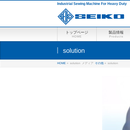
Industrial Sewing Machine For Heavy Duty
トップページ
製品情報
HOME
Products
solution
HOME
»
solution
メディア
その他
»
solution