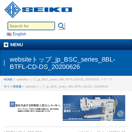
English
MENU
websiteトップ_jp_BSC_series_8BL-
BTFL-CD-DS_20200626
HOME
»
websiteトップ_jp_BSC_series_8BL-BTFL-CD-DS_20200626
メディア
サイト用画像
»
websiteトップ_jp_BSC_series_8BL-BTFL-CD-DS_20200626