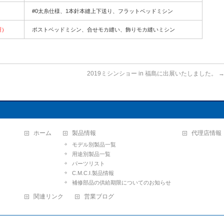
#0太糸仕様、1本針本縫上下送り、フラットベッドミシン
製）
ポストベッドミシン、合せモカ縫い、飾りモカ縫いミシン
2019ミシンショー in 福島に出展いたしました。
ホーム
製品情報
代理店情報
モデル別製品一覧
用途別製品一覧
パーツリスト
C.M.C.I.製品情報
補修部品の供給期限についてのお知らせ
関連リンク
営業ブログ