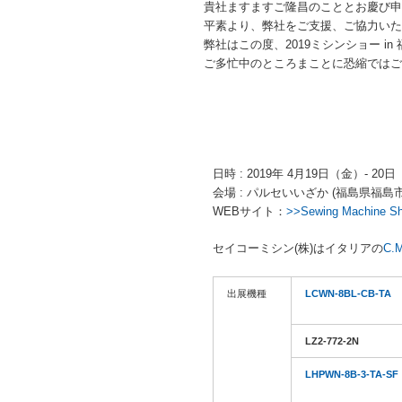
貴社ますますご隆昌のこととお慶び申
平素より、弊社をご支援、ご協力いた
弊社はこの度、2019ミシンショー 
ご多忙中のところまことに恐縮ではご
日時 : 2019年 4月19日（金）- 20日（
会場 : パルセいいざか (福島県福島市飯坂町
WEBサイト：
>>Sewing Machine
セイコーミシン(株)はイタリアの
C.M
出展機種
LCWN-8BL-CB-TA
LZ2-772-2N
LHPWN-8B-3-TA-SF