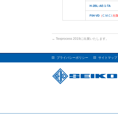
H-2BL-AE-1-TA
F04-VD
（
C.M.C.I.
社
←
Texprocess 2019に出展いたします。
プライバシーポリシー
サイトマップ