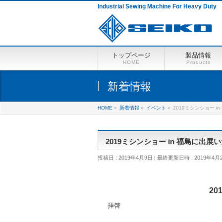
Industrial Sewing Machine For Heavy Duty
トップページ
製品情報
HOME
Products
新着情報
HOME
»
新着情報
»
イベント
»
2019ミシンショー 
2019ミシンショー in 福島に出展
投稿日 : 2019年4月9日
最終更新日時 : 2019年4月
20
拝啓