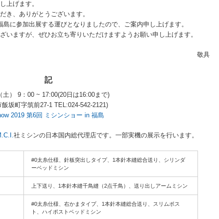
し上げます。
だき、ありがとうございます。
in 福島に参加出展する運びとなりましたので、ご案内申し上げます。
ざいますが、ぜひお立ち寄りいただけますようお願い申し上げます。
敬具
記
土） 9：00 ~ 17:00(20日は16:00まで)
字筑前27-1 TEL:024-542-2121)
 Show 2019 第6回 ミシンショー in 福島
.C.I.
社ミシンの日本国内総代理店です。一部実機の展示を行います。
#0太糸仕様、針板突出しタイプ、1本針本縫総合送り、シリンダ
ーベッドミシン
上下送り、1本針本縫千鳥縫（2点千鳥）、送り出しアームミシン
#0太糸仕様、右かまタイプ、1本針本縫総合送り、スリムポス
ト、ハイポストベッドミシン