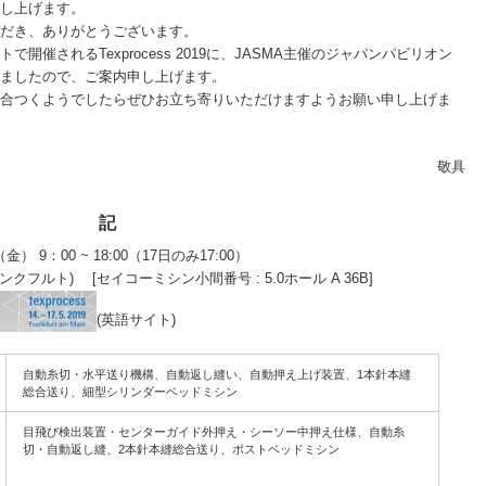
し上げます。
だき、ありがとうございます。
催されるTexprocess 2019に、JASMA主催のジャパンパビリオン
ましたので、ご案内申し上げます。
合つくようでしたらぜひお立ち寄りいただけますようお願い申し上げま
敬具
記
（金） 9：00 ~ 18:00（17日のみ17:00）
イツ,フランクフルト) [セイコーミシン小間番号 : 5.0ホール A 36B]
(英語サイト)
自動糸切・水平送り機構、自動返し縫い、自動押え上げ装置、1本針本縫
総合送り、細型シリンダーベッドミシン
目飛び検出装置・センターガイド外押え・シーソー中押え仕様、自動糸
切・自動返し縫、2本針本縫総合送り、ポストベッドミシン