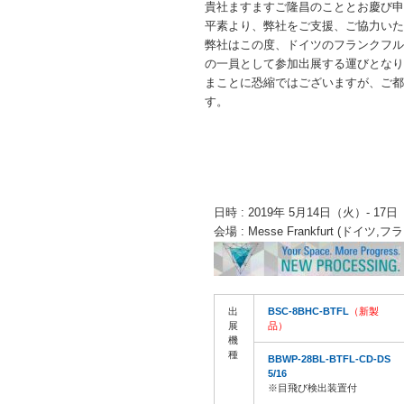
貴社ますますご隆昌のこととお慶び申
平素より、弊社をご支援、ご協力いた
弊社はこの度、ドイツのフランクフルトで開
の一員として参加出展する運びとなり
まことに恐縮ではございますが、ご都
す。
日時 : 2019年 5月14日（火）- 17日
会場 : Messe Frankfurt (ド
出
BSC-8BHC-BTFL
（新製
展
品）
機
種
BBWP-28BL-BTFL-CD-DS
5/16
※目飛び検出装置付