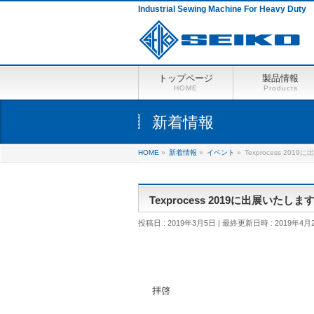
Industrial Sewing Machine For Heavy Duty
トップページ
製品情報
HOME
Products
新着情報
HOME
»
新着情報
»
イベント
»
Texprocess 201
Texprocess 2019に出展いたしま
投稿日 : 2019年3月5日
最終更新日時 : 2019年4月
拝啓