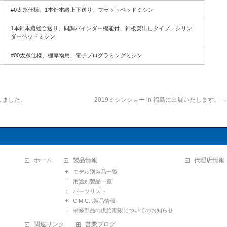
#0太糸仕様、1本針本縫上下送り、フラットベッドミシン
1本針本縫総合送り、同調バインダー機能付、針板突出しタイプ、シリン
ダーベッドミシン
#00太糸仕様、極厚物用、電子プログラミングミシン
たしました。
2019ミシンショー in 福島に出展いたします。
ホーム
製品情報
代理店情報
モデル別製品一覧
用途別製品一覧
パーツリスト
C.M.C.I.製品情報
補修部品の供給期限についてのお知らせ
関連リンク
営業ブログ