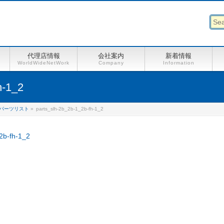
代理店情報
会社案内
新着情報
WorldWideNetWork
Company
Information
h-1_2
パーツリスト
»
parts_slh-2b_2b-1_2b-fh-1_2
2b-fh-1_2