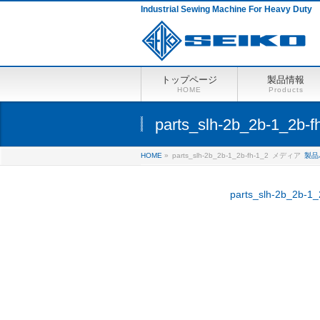
Industrial Sewing Machine For Heavy Duty
トップページ
製品情報
HOME
Products
parts_slh-2b_2b-1_2b-f
HOME
»
parts_slh-2b_2b-1_2b-fh-1_2
メディア
製品
parts_slh-2b_2b-1_