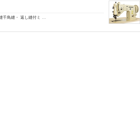
千鳥縫・ 返し縫付ミ …