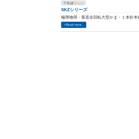
千鳥縫ミシン
SKZシリーズ
極厚物用・垂直全回転大型かま・１本針本縫
Read more