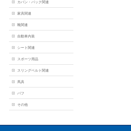
カバン・バック関連
家具関連
靴関連
自動車内装
シート関連
スポーツ用品
スリングベルト関連
馬具
バフ
その他