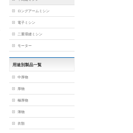
ロングアームミシン
電子ミシン
二重環縫ミシン
モーター
用途別製品一覧
中厚物
厚物
極厚物
薄物
衣類