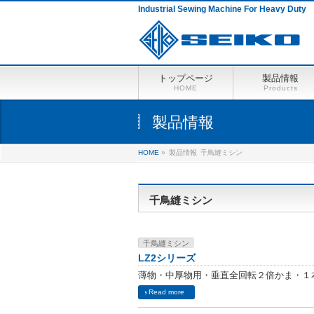
Industrial Sewing Machine For Heavy Duty
トップページ
製品情報
HOME
Products
製品情報
HOME
»
製品情報
千鳥縫ミシン
千鳥縫ミシン
千鳥縫ミシン
LZ2シリーズ
薄物・中厚物用・垂直全回転２倍かま・１
Read more