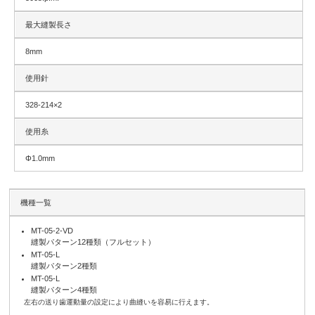
最大縫製長さ
8mm
使用針
328-214×2
使用糸
Φ1.0mm
機種一覧
MT-05-2-VD
縫製パターン12種類（フルセット）
MT-05-L
縫製パターン2種類
MT-05-L
縫製パターン4種類
左右の送り歯運動量の設定により曲縫いを容易に行えます。