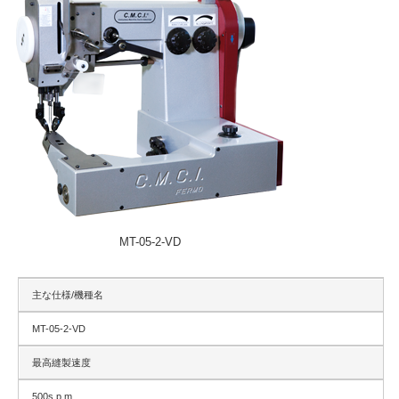
MT-05-2-VD
主な仕様/機種名
MT-05-2-VD
最高縫製速度
500s.p.m.