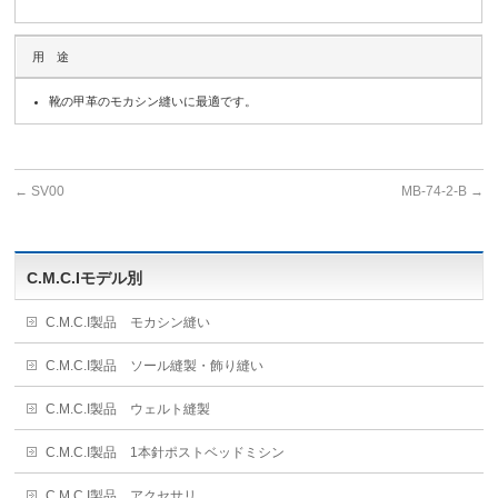
用 途
靴の甲革のモカシン縫いに最適です。
←
SV00
MB-74-2-B
→
C.M.C.Iモデル別
C.M.C.I製品 モカシン縫い
C.M.C.I製品 ソール縫製・飾り縫い
C.M.C.I製品 ウェルト縫製
C.M.C.I製品 1本針ポストベッドミシン
C.M.C.I製品 アクセサリ