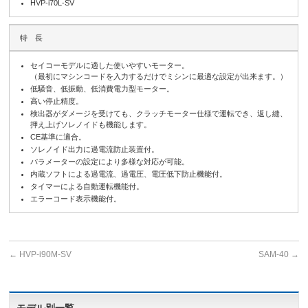
HVP-i70L-SV
特 長
セイコーモデルに適した使いやすいモーター。
（最初にマシンコードを入力するだけでミシンに最適な設定が出来ます。）
低騒音、低振動、低消費電力型モーター。
高い停止精度。
検出器がダメージを受けても、クラッチモーター仕様で運転でき、返し縫、
押え上げソレノイドも機能します。
CE基準に適合。
ソレノイド出力に過電流防止装置付。
パラメーターの設定により多様な対応が可能。
内蔵ソフトによる過電流、過電圧、電圧低下防止機能付。
タイマーによる自動運転機能付。
エラーコード表示機能付。
←
HVP-i90M-SV
SAM-40
→