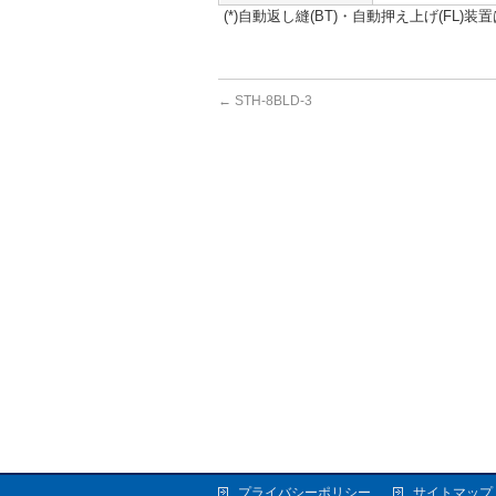
(*)自動返し縫(BT)・自動押え上げ(FL)
←
STH-8BLD-3
プライバシーポリシー
サイトマップ