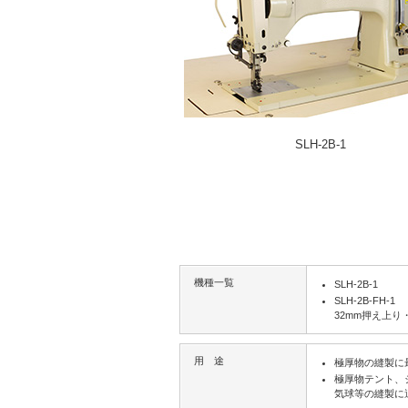
SLH-2B-1
機種一覧
SLH-2B-1
SLH-2B-FH-1
32mm押え上り
用 途
極厚物の縫製に
極厚物テント、
気球等の縫製に