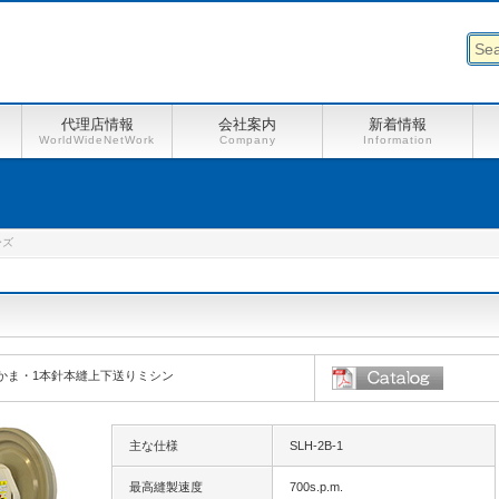
代理店情報
会社案内
新着情報
WorldWideNetWork
Company
Information
ーズ
かま・1本針本縫上下送りミシン
主な仕様
SLH-2B-1
最高縫製速度
700s.p.m.