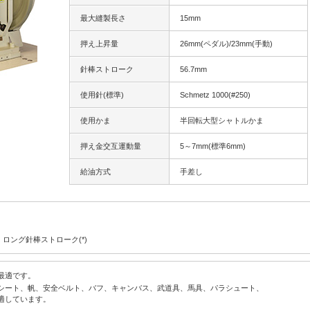
最大縫製長さ
15mm
押え上昇量
26mm(ペダル)/23mm(手動)
針棒ストローク
56.7mm
使用針(標準)
Schmetz 1000(#250)
使用かま
半回転大型シャトルかま
押え金交互運動量
5～7mm(標準6mm)
給油方式
手差し
・ロング針棒ストローク(*)
最適です。
シート、帆、安全ベルト、バフ、キャンバス、武道具、馬具、パラシュート、
適しています。