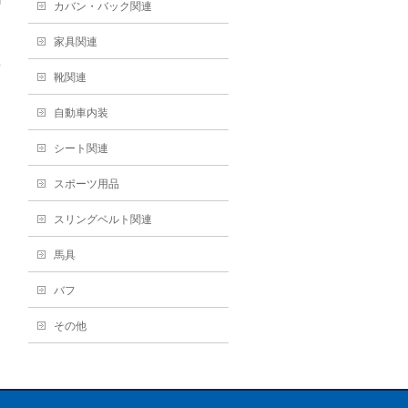
カバン・バック関連
家具関連
靴関連
→
自動車内装
シート関連
スポーツ用品
スリングベルト関連
馬具
バフ
その他