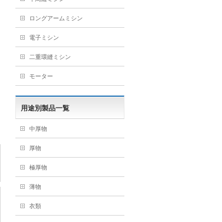
ロングアームミシン
電子ミシン
二重環縫ミシン
モーター
用途別製品一覧
中厚物
厚物
極厚物
薄物
衣類